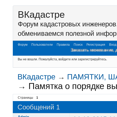
ВКадастре
Форум кадастровых инженеров.
обмениваемся полезной инфор
Форум
Пользователи
Правила
Поиск
Регистрация
Вход
Заказать межевание, другие
Вы не вошли.
Пожалуйста, войдите или зарегистрируйтесь.
ВКадастре
→
ПАМЯТКИ, 
→
Памятка о порядке вы
Страницы
1
Сообщений 1
Admin