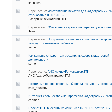
tirishkova
Перенесено:
Изготовление печатей для кадастровых ин
(требования 01.07.2016)
Лазерные технологии ООО
Перенесено:
Обновление сервиса по пересчету координа
Jeka
Перенесено:
Программы составления смет на кадастровы
землеустроительные работыы
semeni
Как догнать конкурента и расширить сферу кадастровой
деятельности
semeni
Перенесено:
АИС Архив+Регистратор.БТИ
АИС Архив+Регистратор.БТИ
Ежегодный профессиональный праздник - День инженер
ivan_musinov
Интернет сообщество «Вебпрофсоюз кадастровых инже
cadman
Проект ФЗ О внесении изменений в ФЗ "О ГКН" от 22.06.2