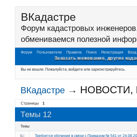
ВКадастре
Форум кадастровых инженеров.
обмениваемся полезной инфор
Форум
Пользователи
Правила
Поиск
Регистрация
Вход
Заказать межевание, другие кадастр
Вы не вошли.
Пожалуйста, войдите или зарегистрируйтесь.
→
НОВОСТИ,
ВКадастре
Страницы
1
Темы 12
Темы
Требуется обучение в связи с Приказом № 541 от 24.08.2