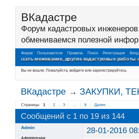
ВКадастре
Форум кадастровых инженеров.
обмениваемся полезной инфор
Форум
Пользователи
Правила
Поиск
Регистрация
Вход
 межевание, другие кадастровые работы на www.zgic.ru
Вы не вошли.
Пожалуйста, войдите или зарегистрируйтесь.
ВКадастре
→
ЗАКУПКИ, Т
Страницы
1
2
3
…
8
Далее
Сообщений с 1 по 19 из 144
Admin
28-01-2016 08
Administrator