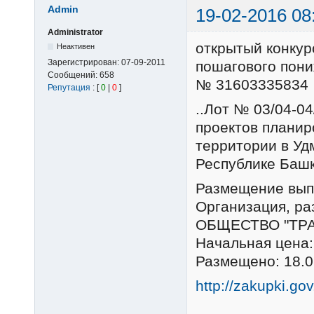
Admin
19-02-2016 08
Administrator
открытый конкур
Неактивен
Зарегистрирован:
07-09-2011
пошагового пон
Сообщений:
658
№ 31603335834
Репутация
: [
0
|
0
]
..Лот № 03/04-0
проектов планир
территории в Уд
Республике Башк
Размещение вып
Организация, р
ОБЩЕСТВО "ТРА
Начальная цена:
Размещено: 18.0
http://zakupki.go