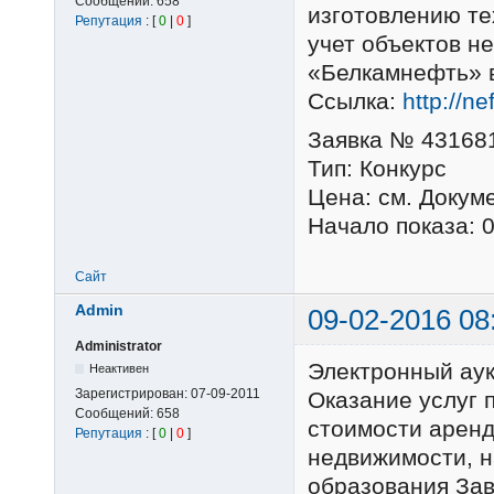
Сообщений:
658
изготовлению те
Репутация
: [
0
|
0
]
учет объектов н
«Белкамнефть» в
Ссылка:
http://n
Заявка № 43168
Тип: Конкурс
Цена: см. Докум
Начало показа: 
Сайт
Admin
09-02-2016 08
Administrator
Электронный ау
Неактивен
Зарегистрирован:
07-09-2011
Оказание услуг 
Сообщений:
658
стоимости аренд
Репутация
: [
0
|
0
]
недвижимости, 
образования Зав