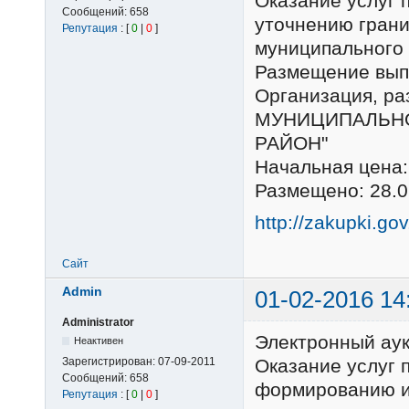
Оказание услуг 
Сообщений:
658
уточнению грани
Репутация
: [
0
|
0
]
муниципального
Размещение выпо
Организация, 
МУНИЦИПАЛЬНО
РАЙОН"
Начальная цена:
Размещено: 28.0
http://zakupki.go
Сайт
Admin
01-02-2016 14
Administrator
Электронный ау
Неактивен
Зарегистрирован:
07-09-2011
Оказание услуг 
Сообщений:
658
формированию и
Репутация
: [
0
|
0
]