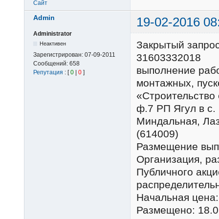
Сайт
Admin
19-02-2016 08
Administrator
Закрытый запро
Неактивен
Зарегистрирован:
07-09-2011
31603332018
Сообщений:
658
выполнение рабо
Репутация
: [
0
|
0
]
монтажных, пуск
«Строительство 
ф.7 РП Ягул в с.
Миндальная, Лаз
(614009)
Размещение вып
Организация, р
Публичного акц
распределительн
Начальная цена:
Размещено: 18.0