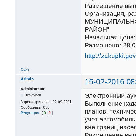
Размещение выпо
Организация, 
МУНИЦИПАЛЬНО
РАЙОН"
Начальная цена:
Размещено: 28.0
http://zakupki.go
Сайт
Admin
15-02-2016 08
Administrator
Электронный ау
Неактивен
Зарегистрирован:
07-09-2011
Выполнение када
Сообщений:
658
планов, техниче
Репутация
: [
0
|
0
]
учет автомобиль
вне границ насе
Размещение выпо