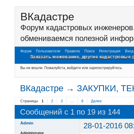
ВКадастре
Форум кадастровых инженеров.
обмениваемся полезной инфор
Форум
Пользователи
Правила
Поиск
Регистрация
Вход
Заказать межевание, другие кадастровые работы на www
Вы не вошли.
Пожалуйста, войдите или зарегистрируйтесь.
ВКадастре
→
ЗАКУПКИ, Т
Страницы
1
2
3
…
8
Далее
Сообщений с 1 по 19 из 144
Admin
28-01-2016 08
Administrator