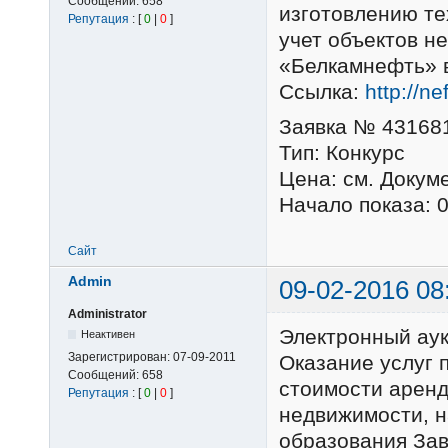
Сообщений:
658
изготовлению те
Репутация
: [
0
|
0
]
учет объектов н
«Белкамнефть» в
Ссылка:
http://n
Заявка № 43168
Тип: Конкурс
Цена: см. Докум
Начало показа: 
Сайт
Admin
09-02-2016 08
Administrator
Электронный ау
Неактивен
Зарегистрирован:
07-09-2011
Оказание услуг 
Сообщений:
658
стоимости аренд
Репутация
: [
0
|
0
]
недвижимости, 
образования Зав