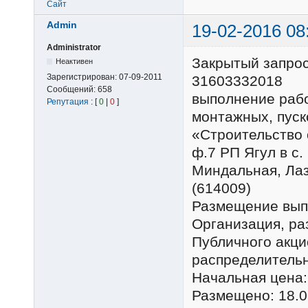
Сайт
Admin
19-02-2016 08
Administrator
Закрытый запро
Неактивен
Зарегистрирован:
07-09-2011
31603332018
Сообщений:
658
выполнение рабо
Репутация
: [
0
|
0
]
монтажных, пуск
«Строительство 
ф.7 РП Ягул в с.
Миндальная, Лаз
(614009)
Размещение вып
Организация, р
Публичного акц
распределительн
Начальная цена:
Размещено: 18.0