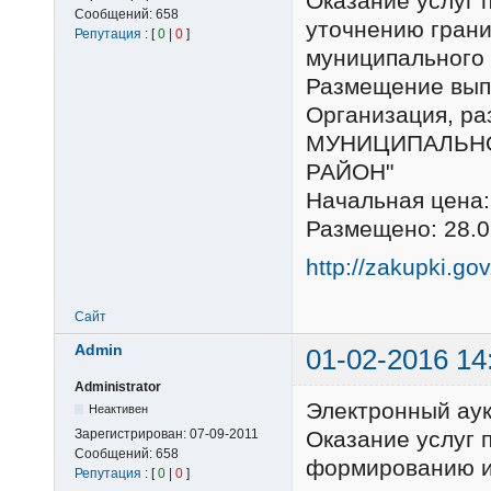
Оказание услуг 
Сообщений:
658
уточнению грани
Репутация
: [
0
|
0
]
муниципального
Размещение выпо
Организация, 
МУНИЦИПАЛЬНО
РАЙОН"
Начальная цена:
Размещено: 28.0
http://zakupki.go
Сайт
Admin
01-02-2016 14
Administrator
Электронный ау
Неактивен
Зарегистрирован:
07-09-2011
Оказание услуг 
Сообщений:
658
формированию и
Репутация
: [
0
|
0
]