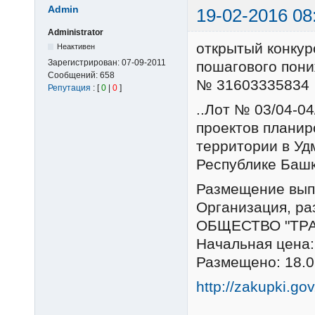
Admin
19-02-2016 08
Administrator
открытый конкур
Неактивен
Зарегистрирован:
07-09-2011
пошагового пон
Сообщений:
658
№ 31603335834
Репутация
: [
0
|
0
]
..Лот № 03/04-0
проектов планир
территории в Уд
Республике Башк
Размещение вып
Организация, р
ОБЩЕСТВО "ТРА
Начальная цена:
Размещено: 18.0
http://zakupki.go