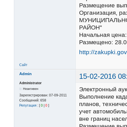
Размещение выпо
Организация, 
МУНИЦИПАЛЬНО
РАЙОН"
Начальная цена:
Размещено: 28.0
http://zakupki.go
Сайт
Admin
15-02-2016 08
Administrator
Электронный ау
Неактивен
Зарегистрирован:
07-09-2011
Выполнение када
Сообщений:
658
планов, техниче
Репутация
: [
0
|
0
]
учет автомобиль
вне границ насе
Размещение выпо