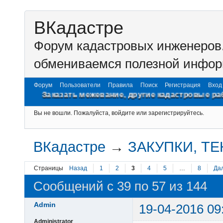
ВКадастре
Форум кадастровых инженеров.
обмениваемся полезной инфор
Форум
Пользователи
Правила
Поиск
Регистрация
Вход
казать межевание, другие кадастровые работы на www.z
Вы не вошли.
Пожалуйста, войдите или зарегистрируйтесь.
ВКадастре
→
ЗАКУПКИ, Т
Страницы
Назад
1
2
3
4
5
…
8
Да
Сообщений с 39 по 57 из 144
Admin
19-04-2016 09
Administrator