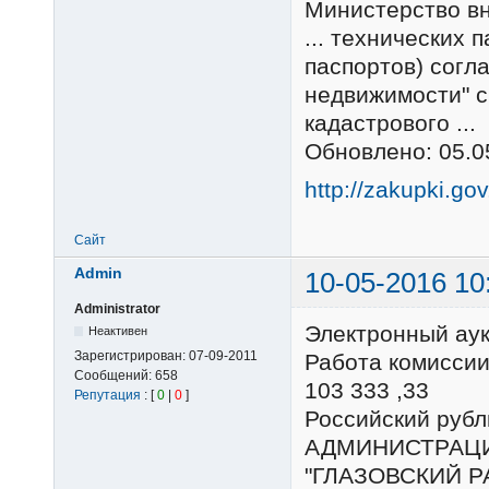
Министерство вн
... технических 
паспортов) согла
недвижимости" с
кадастрового ..
Обновлено: 05.0
http://zakupki.go
Сайт
Admin
10-05-2016 10
Administrator
Электронный ау
Неактивен
Зарегистрирован:
07-09-2011
Работа комиссии
Сообщений:
658
103 333 ,33
Репутация
: [
0
|
0
]
Российский ру
АДМИНИСТРАЦ
"ГЛАЗОВСКИЙ Р