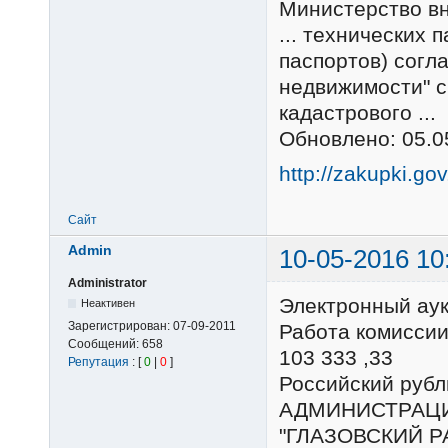
Министерство вн
... технических 
паспортов) согла
недвижимости" с
кадастрового ..
Обновлено: 05.0
http://zakupki.go
Сайт
Admin
10-05-2016 10
Administrator
Электронный ау
Неактивен
Зарегистрирован:
07-09-2011
Работа комиссии
Сообщений:
658
103 333 ,33
Репутация
: [
0
|
0
]
Российский ру
АДМИНИСТРАЦ
"ГЛАЗОВСКИЙ Р