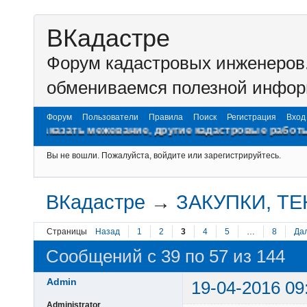
ВКадастре
Форум кадастровых инженеров.
обмениваемся полезной инфор
Форум
Пользователи
Правила
Поиск
Регистрация
Вход
ать межевание, другие кадастровые работы на www.zgic
Вы не вошли.
Пожалуйста, войдите или зарегистрируйтесь.
ВКадастре
→
ЗАКУПКИ, Т
Страницы
Назад
1
2
3
4
5
…
8
Да
Сообщений с 39 по 57 из 144
Admin
19-04-2016 09
Administrator