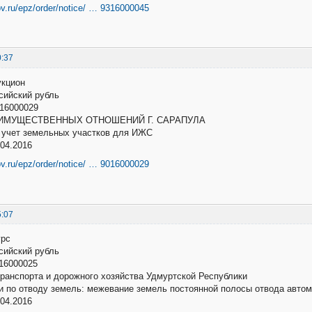
ov.ru/epz/order/notice/ … 9316000045
0:37
укцион
оссийский рубль
16000029
ИМУЩЕСТВЕННЫХ ОТНОШЕНИЙ Г. САРАПУЛА
ый учет земельных участков для ИЖС
04.2016
ov.ru/epz/order/notice/ … 9016000029
5:07
урс
оссийский рубль
16000025
ранспорта и дорожного хозяйства Удмуртской Республики
и и по отводу земель: межевание земель постоянной полосы отвода авт
04.2016