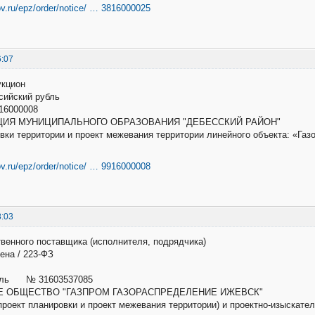
ov.ru/epz/order/notice/ … 3816000025
6:07
укцион
оссийский рубль
16000008
ИЯ МУНИЦИПАЛЬНОГО ОБРАЗОВАНИЯ "ДЕБЕССКИЙ РАЙОН"
вки территории и проект межевания территории линейного объекта: «Г
ov.ru/epz/order/notice/ … 9916000008
8:03
твенного поставщика (исполнителя, подрядчика)
ена / 223-ФЗ
убль № 31603537085
 ОБЩЕСТВО "ГАЗПРОМ ГАЗОРАСПРЕДЕЛЕНИЕ ИЖЕВСК"
 (проект планировки и проект межевания территории) и проектно-изыскат