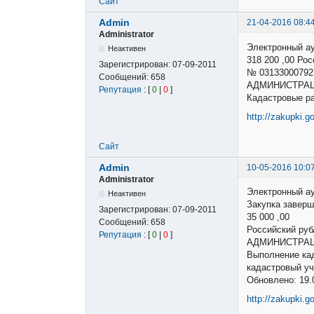
Сайт
Admin
21-04-2016 08:4
Administrator
Электронный а
Неактивен
318 200 ,00 Р
Зарегистрирован:
07-09-2011
№ 03133000792
Сообщений:
658
АДМИНИСТРАЦ
Репутация
: [
0
|
0
]
Кадастровые р
http://zakupki.g
Сайт
Admin
10-05-2016 10:0
Administrator
Электронный а
Неактивен
Закупка заверш
Зарегистрирован:
07-09-2011
35 000 ,00
Сообщений:
658
Российский р
Репутация
: [
0
|
0
]
АДМИНИСТРАЦ
Выполнение кад
кадастровый уч
Обновлено: 19.
http://zakupki.g