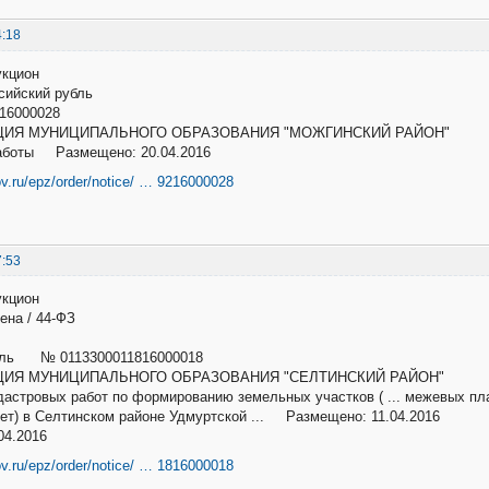
4:18
укцион
оссийский рубль
16000028
ИЯ МУНИЦИПАЛЬНОГО ОБРАЗОВАНИЯ "МОЖГИНСКИЙ РАЙОН"
аботы Размещено: 20.04.2016
ov.ru/epz/order/notice/ … 9216000028
7:53
укцион
ена / 44-ФЗ
убль № 0113300011816000018
ИЯ МУНИЦИПАЛЬНОГО ОБРАЗОВАНИЯ "СЕЛТИНСКИЙ РАЙОН"
астровых работ по формированию земельных участков ( ... межевых пла
ет) в Селтинском районе Удмуртской ... Размещено: 11.04.2016
04.2016
ov.ru/epz/order/notice/ … 1816000018