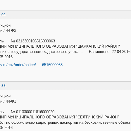
9:09
укцион
и / 44-ФЗ
убль № 0313300106516000063
ИЯ МУНИЦИПАЛЬНОГО ОБРАЗОВАНИЯ "ШАРКАНСКИЙ РАЙОН"
ия их с государственного кадастрового учета ... Размещено: 22.04.2016
05.2016
ov.ru/epz/order/notice/ … 6516000063
9:38
укцион
и / 44-ФЗ
убль № 0113300011816000020
ИЯ МУНИЦИПАЛЬНОГО ОБРАЗОВАНИЯ "СЕЛТИНСКИЙ РАЙОН"
бот по оформлению кадастровых паспортов на бесхозяйственные объек
05.2016