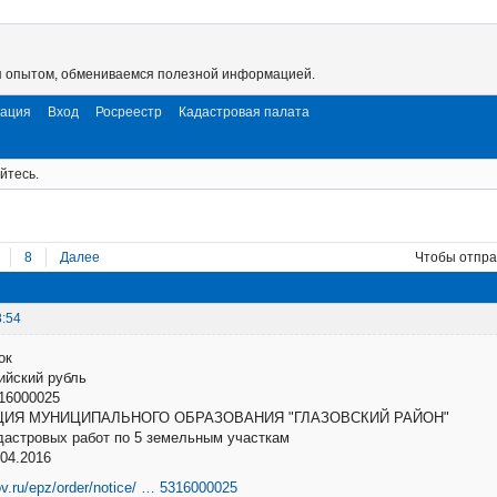
я опытом, обмениваемся полезной информацией.
рация
Вход
Росреестр
Кадастровая палата
йтесь.
8
Далее
Чтобы отпра
8:54
ок
ссийский рубль
16000025
ИЯ МУНИЦИПАЛЬНОГО ОБРАЗОВАНИЯ "ГЛАЗОВСКИЙ РАЙОН"
дастровых работ по 5 земельным участкам
04.2016
ov.ru/epz/order/notice/ … 5316000025