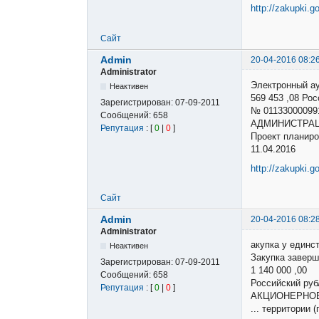
http://zakupki.g
Сайт
Admin
20-04-2016 08:2
Administrator
Электронный а
Неактивен
569 453 ,08 Р
Зарегистрирован:
07-09-2011
№ 01133000099
Сообщений:
658
АДМИНИСТРАЦ
Репутация
: [
0
|
0
]
Проект планиро
11.04.2016
http://zakupki.g
Сайт
Admin
20-04-2016 08:2
Administrator
акупка у единс
Неактивен
Закупка заверш
Зарегистрирован:
07-09-2011
1 140 000 ,00
Сообщений:
658
Российский р
Репутация
: [
0
|
0
]
АКЦИОНЕРНОЕ
... территории