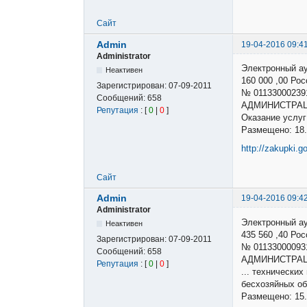
Сайт
Admin
19-04-2016 09:4
Administrator
Электронный а
Неактивен
160 000 ,00 Р
Зарегистрирован:
07-09-2011
№ 01133000239
Сообщений:
658
АДМИНИСТРАЦ
Репутация
: [
0
|
0
]
Оказание услу
Размещено: 18.
http://zakupki.g
Сайт
Admin
19-04-2016 09:4
Administrator
Электронный а
Неактивен
435 560 ,40 Р
Зарегистрирован:
07-09-2011
№ 01133000093
Сообщений:
658
АДМИНИСТРАЦ
Репутация
: [
0
|
0
]
... технически
бесхозяйных о
Размещено: 15.