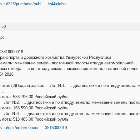
ov.ru/223/purchase/publ … le44=false
8:50
урс
3816000019
ранспорта и дорожного хозяйства Удмуртской Республики
у земель: межевание земель постоянной полосы отвода автомобильной ...
осы отвода ... и по отводу земель: межевание земель постоянной поло
04.2016
отах (3)Подача заявок Лот №1. ... диагностики и по отводу земель: 
...
 лота: 533 796,00 Российский рубль
Лот №2. ... диагностики и по отводу земель: межевание земель постоя
 лота: 166 590,00 Российский рубль
Лот №3. ... диагностики и по отводу земель: межевание земель постоя
 лота: 513 485,00 Российский рубль
ov.ru/epz/order/notice/ … 3816000019