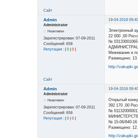
Сайт
Admin
19-04-2016 09:4
Administrator
Электронный а
Неактивен
22 000 ,00 Ро
Зарегистрирован:
07-09-2011
№ 03133001065
Сообщений:
658
АДМИНИСТРАЦ
Репутация
: [
0
|
0
]
Межевание и п
Размещено: 13.
http://zakupki.g
Сайт
Admin
19-04-2016 09:4
Administrator
Открытый конк
Неактивен
392 170 ,00 Р
Зарегистрирован:
07-09-2011
№ 01132000001
Сообщений:
658
МИНИСТЕРСТВ
Репутация
: [
0
|
0
]
№ 15-06/840-1
Размещено: 12.
http://zakupki.g