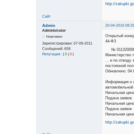
http://zakupki.g
Сайт
Admin
20-04-2016 08:2
Administrator
Открытый конк
Неактивен
44-ФЗ
Зарегистрирован:
07-09-2011
Сообщений:
658
№ 011320000
Репутация
: [
0
|
0
]
Министерство т
... и по отвод
постоянной пол
Обновлено: 04.
Информация о л
автомобильной 
Начальная цена
Подача заявок 
Начальная цена
Подача заявок 
Начальная цена
http://zakupki.g