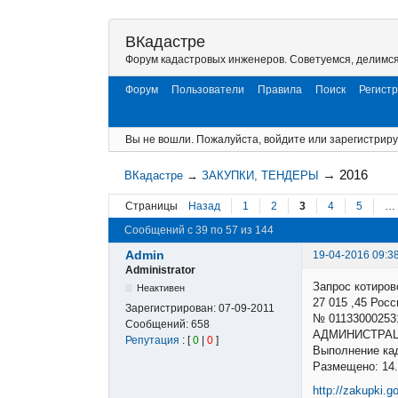
ВКадастре
Форум кадастровых инженеров. Советуемся, делимс
Форум
Пользователи
Правила
Поиск
Регист
Вы не вошли.
Пожалуйста, войдите или зарегистриру
→
2016
ВКадастре
→
ЗАКУПКИ, ТЕНДЕРЫ
Страницы
Назад
1
2
3
4
5
…
Сообщений с 39 по 57 из 144
Admin
19-04-2016 09:3
Administrator
Запрос котиров
Неактивен
27 015 ,45 Ро
Зарегистрирован:
07-09-2011
№ 01133000253
Сообщений:
658
АДМИНИСТРАЦ
Репутация
: [
0
|
0
]
Выполнение ка
Размещено: 14.
http://zakupki.g