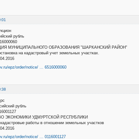
0:01
укцион
ссийский рубль
16000060
ИЯ МУНИЦИПАЛЬНОГО ОБРАЗОВАНИЯ "ШАРКАНСКИЙ РАЙОН"
остановка на кадастровый учет земельных участках.
04.2016
ov.ru/epz/order/notice/ … 6516000060
0:38
урс
оссийский рубль
16001127
О ЭКОНОМИКИ УДМУРТСКОЙ РЕСПУБЛИКИ
6 кадастровые работы в отношении земельных участков
04.2016
ov.ru/epz/order/notice/ … 0116001127